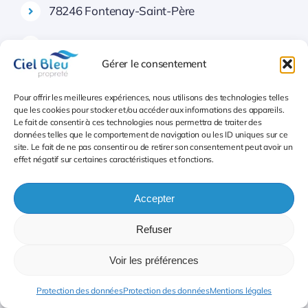
78246 Fontenay-Saint-Père
78251 Fourqueux
Gérer le consentement
78255 Freneuse
Pour offrir les meilleures expériences, nous utilisons des technologies telles
que les cookies pour stocker et/ou accéder aux informations des appareils.
78261 Gaillon-sur-Montcient
Le fait de consentir à ces technologies nous permettra de traiter des
données telles que le comportement de navigation ou les ID uniques sur ce
78262 Galluis
site. Le fait de ne pas consentir ou de retirer son consentement peut avoir un
effet négatif sur certaines caractéristiques et fonctions.
78263 Gambais
Accepter
78264 Gambaiseuil
Refuser
78265 Garancières
Voir les préférences
78267 Gargenville
Protection des données
Protection des données
Mentions légales