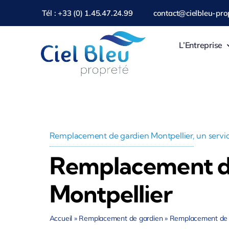
Passer
Tél : +33 (0) 1.45.47.24.99
contact@cielbleu-prop
au
contenu
L’Entreprise
Remplacement de gardien Montpellier, un servic
Remplacement d
Montpellier
Accueil
»
Remplacement de gardien
»
Remplacement de g