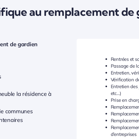
fique au remplacement de 
ent de gardien
Rentrées et so
Passage de l
Entretien, vér
s
Vérification 
Entretien des 
euble la résidence à
etc…)
Prise en char
Remplacement
rtie communes
Remplacement
ontenaires
Remplacemen
Remplacement
d’entreprises