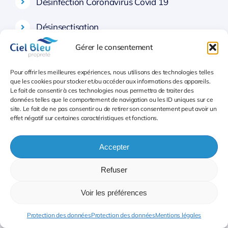
Désinfection Coronavirus Covid 19
Désinsectisation
Gérer le consentement
Dératisation Toulon, traitement des nuisibles
Pour offrir les meilleures expériences, nous utilisons des technologies telles
Débarras et évacuation des locaux
que les cookies pour stocker et/ou accéder aux informations des appareils.
Le fait de consentir à ces technologies nous permettra de traiter des
données telles que le comportement de navigation ou les ID uniques sur ce
Remise en état après sinistre
site. Le fait de ne pas consentir ou de retirer son consentement peut avoir un
effet négatif sur certaines caractéristiques et fonctions.
Multi-services
Accepter
Refuser
Info et Devis
Voir les préférences
Protection des données
Protection des données
Mentions légales