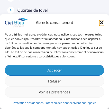
Quartier de Javel
16e arrondissement
Gérer le consentement
Quartier d’Auteuil
Pour offrir les meilleures expériences, nous utilisons des technologies telles
que les cookies pour stocker et/ou accéder aux informations des appareils.
Le fait de consentir à ces technologies nous permettra de traiter des
Quartier de la Muette
données telles que le comportement de navigation ou les ID uniques sur ce
site. Le fait de ne pas consentir ou de retirer son consentement peut avoir un
effet négatif sur certaines caractéristiques et fonctions.
Quartier de la Porte-Dauphine
Accepter
Quartier de Chaillot
Refuser
Quatrième Quatrième secteur remplacement
Voir les préférences
de gardien Paris 75
Protection des données
Protection des données
Mentions légales
17e arrondissement