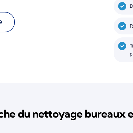
D
9
R
T
p
che du nettoyage bureaux et