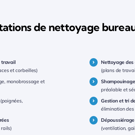
stations de nettoyage bureau
travail
Nettoyage des 
ces et corbeilles)
(plans de travai
age, monobrossage et
Shampouinage 
préalable et sé
(poignées,
Gestion et tri 
élimination des
trées
Dépoussiérage
rails)
(ventilation, ga