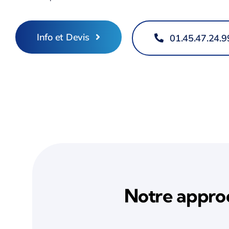
Info et Devis
01.45.47.24.9
Notre appro