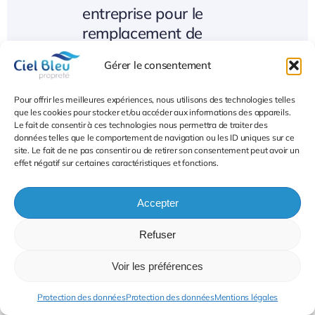
entreprise pour le
remplacement de
gardien ?
Gérer le consentement
Pour offrir les meilleures expériences, nous utilisons des technologies telles
Comment garantissez-
que les cookies pour stocker et/ou accéder aux informations des appareils.
Le fait de consentir à ces technologies nous permettra de traiter des
vous la qualité du
données telles que le comportement de navigation ou les ID uniques sur ce
service ?
site. Le fait de ne pas consentir ou de retirer son consentement peut avoir un
effet négatif sur certaines caractéristiques et fonctions.
Accepter
Vos agents sont-ils
formés aux missions
Refuser
d’un gardien ?
Voir les préférences
Protection des données
Protection des données
Mentions légales