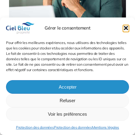
Gérer le consentement
Pour offrir les meilleures expériences, nous utilisons des technologies telles
que les cookies pour stocker et/ou accéder aux informations des appareils.
Le fait de consentir à ces technologies nous permettra de traiter des
données telles que le comportement de navigation ou les ID uniques sur ce
site. Le fait de ne pas consentir ou de retirer son consentement peut avoir un
effet négatif sur certaines caractéristiques et fonctions.
Accepter
Refuser
Pourquoi choisir Ciel Bleu
Voir les préférences
pour la propreté de vos
locaux ?
Protection des données
Protection des données
Mentions légales