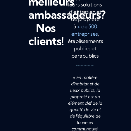
meilleurs
leurs solutions
ambassadeurs?
d’entretien et
de propreté
Nos
à
+ de 500
entreprises
,
clients!
établissements
publics et
parapublics
« En matière
d’habitat et de
lieux publics, la
propreté est un
élément clef de la
qualité de vie et
de l’équilibre de
la vie en
communauté.