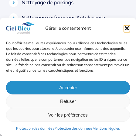
Nettoyage de parkings
Nettoyage surfaces par Autolaveuse
Gérer le consentement
Nettoyage haute pression
Pour offrir les meilleures expériences, nous utilisons des technologies telles
Interventions nettoyage en hauteur
que les cookies pour stocker et/ou accéder aux informations des appareils.
Le fait de consentir à ces technologies nous permettra de traiter des
données telles que le comportement de navigation ou les ID uniques sur ce
Remplacement de gardien
site. Le fait de ne pas consentir ou de retirer son consentement peut avoir un
effet négatif sur certaines caractéristiques et fonctions.
Sortie poubelles et conteneurs
Accepter
Entretien des parties communes
Refuser
Nettoyage d’immeuble
Voir les préférences
Protection des données
Protection des données
Mentions légales
Tri sélectif