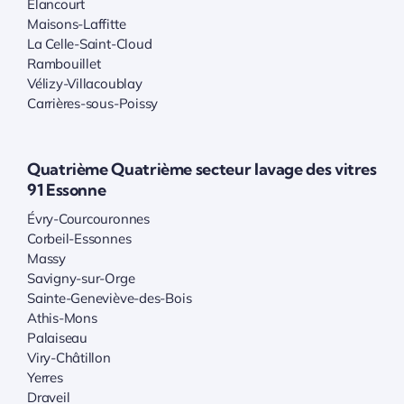
Élancourt
Maisons-Laffitte
La Celle-Saint-Cloud
Rambouillet
Vélizy-Villacoublay
Carrières-sous-Poissy
Quatrième Quatrième secteur lavage des vitres
91 Essonne
Évry-Courcouronnes
Corbeil-Essonnes
Massy
Savigny-sur-Orge
Sainte-Geneviève-des-Bois
Athis-Mons
Palaiseau
Viry-Châtillon
Yerres
Draveil