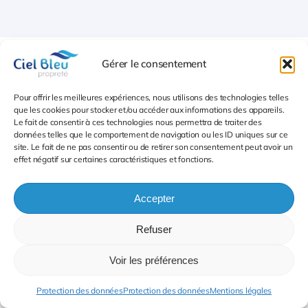
Gérer le consentement
Pour offrir les meilleures expériences, nous utilisons des technologies telles
que les cookies pour stocker et/ou accéder aux informations des appareils.
Le fait de consentir à ces technologies nous permettra de traiter des
données telles que le comportement de navigation ou les ID uniques sur ce
Pourquoi choisir Ciel Bleu pour le lavage des
site. Le fait de ne pas consentir ou de retirer son consentement peut avoir un
vitres Ile de France – nettoyage des vitrines ?
effet négatif sur certaines caractéristiques et fonctions.
FAQ : Question
Accepter
fréquentes sur le
Refuser
Lavage vitres Ile de
Voir les préférences
France et vitrines
Protection des données
Protection des données
Mentions légales