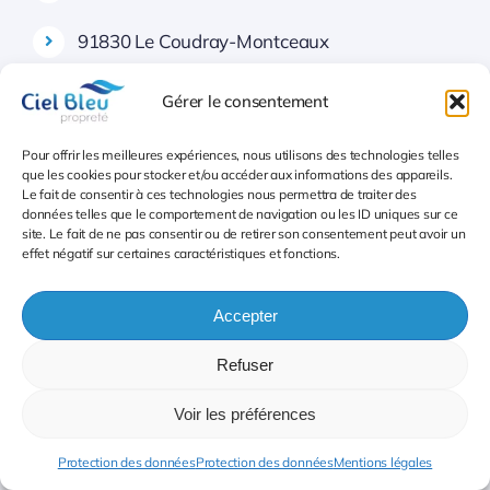
91830 Le Coudray-Montceaux
91220 Le Plessis-Pâté
Gérer le consentement
91530 Le Val-Saint-Germain
Pour offrir les meilleures expériences, nous utilisons des technologies telles
que les cookies pour stocker et/ou accéder aux informations des appareils.
Le fait de consentir à ces technologies nous permettra de traiter des
91410 Les Granges-le-Roi
données telles que le comportement de navigation ou les ID uniques sur ce
site. Le fait de ne pas consentir ou de retirer son consentement peut avoir un
effet négatif sur certaines caractéristiques et fonctions.
91470 Les Molières
91940 Les Ulis
Accepter
Refuser
91630 Leudeville
Voir les préférences
91310 Leuville-sur-Orge
Protection des données
Protection des données
Mentions légales
91470 Limours