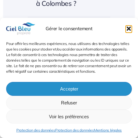
à Colombes ?
Gérer le consentement
Réalisez-vous des
prestations de lavage
Pour offrir les meilleures expériences, nous utilisons des technologies telles
de vitres à Courbevoie ?
que les cookies pour stocker et/ou accéder aux informations des appareils.
Le fait de consentir à ces technologies nous permettra de traiter des
données telles que le comportement de navigation ou les ID uniques sur ce
site. Le fait de ne pas consentir ou de retirer son consentement peut avoir un
effet négatif sur certaines caractéristiques et fonctions.
Intervenez-vous pour le
nettoyage de vitrines à
Accepter
Nanterre ?
Refuser
Voir les préférences
Lavage des vitres 92
Hauts-de-Seine
Protection des données
Protection des données
Mentions légales