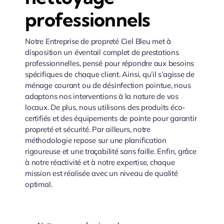
professionnels
Entreprise de nettoyage 94 Val de Marne
Notre Entreprise de propreté Ciel Bleu met à
disposition un éventail complet de prestations
Entreprise de nettoyage 95 Val d’Oise
professionnelles, pensé pour répondre aux besoins
spécifiques de chaque client. Ainsi, qu’il s’agisse de
ménage courant ou de désinfection pointue, nous
Entreprise de nettoyage 34 Hérault
adaptons nos interventions à la nature de vos
locaux. De plus, nous utilisons des produits éco-
certifiés et des équipements de pointe pour garantir
Entreprise de nettoyage Montpellier
propreté et sécurité. Par ailleurs, notre
méthodologie repose sur une planification
rigoureuse et une traçabilité sans faille. Enfin, grâce
Entreprise de nettoyage 83 Var
à notre réactivité et à notre expertise, chaque
mission est réalisée avec un niveau de qualité
optimal.
Entreprise de nettoyage Toulon