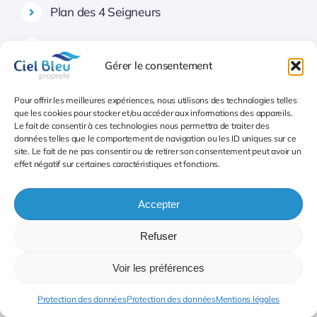
Plan des 4 Seigneurs
Vert-Bois
Gérer le consentement
Aiguelongue
Pour offrir les meilleures expériences, nous utilisons des technologies telles
que les cookies pour stocker et/ou accéder aux informations des appareils.
Saint-Priest
Le fait de consentir à ces technologies nous permettra de traiter des
données telles que le comportement de navigation ou les ID uniques sur ce
7. Prés d’Arènes (Secteur 7)
site. Le fait de ne pas consentir ou de retirer son consentement peut avoir un
effet négatif sur certaines caractéristiques et fonctions.
Prés d’Arènes
Accepter
Tournezy
Refuser
Lemasson
Voir les préférences
La Rauze
Protection des données
Protection des données
Mentions légales