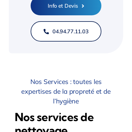
Info et Devis
Entreprise de nettoyage Ile de France
Entreprise de nettoyage Paris 75
04.94.77.11.03
Entreprise de nettoyage 77 Seine et Marne
Entreprise de nettoyage 78 Yvelines
Nos Services : toutes les
Entreprise de nettoyage 91 Essonne
expertises de la propreté et de
l’hygiène
Entreprise de nettoyage 92 Hauts-de-Seine
Nos services de
Entreprise de nettoyage 93 Seine-Saint-Denis
nettoyage