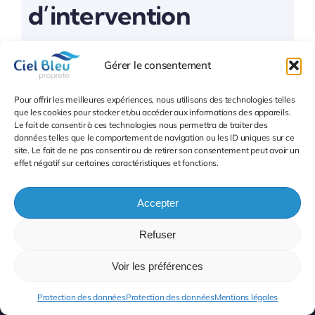
d’intervention
Gérer le consentement
Toggle
Navigation
Pour offrir les meilleures expériences, nous utilisons des technologies telles
Entreprise de nettoyage
que les cookies pour stocker et/ou accéder aux informations des appareils.
Le fait de consentir à ces technologies nous permettra de traiter des
données telles que le comportement de navigation ou les ID uniques sur ce
Info et Devis
site. Le fait de ne pas consentir ou de retirer son consentement peut avoir un
Entreprise de nettoyage Ile de France
effet négatif sur certaines caractéristiques et fonctions.
Entreprise de nettoyage Paris 75
Accepter
01.45.47.24.99
Refuser
Entreprise de nettoyage 77 Seine et Marne
Voir les préférences
Entreprise de nettoyage 78 Yvelines
Protection des données
Protection des données
Mentions légales