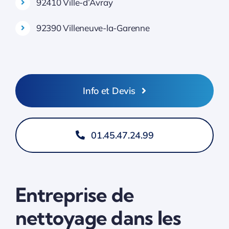
92410 Ville-d’Avray
92390 Villeneuve-la-Garenne
Info et Devis
01.45.47.24.99
Entreprise de
nettoyage dans les