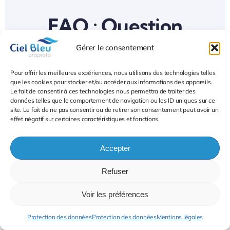
FAQ : Question
fréquentes sur le
Gérer le consentement
nettoyage et la remise
Pour offrir les meilleures expériences, nous utilisons des technologies telles
que les cookies pour stocker et/ou accéder aux informations des appareils.
en état suite à un
Le fait de consentir à ces technologies nous permettra de traiter des
données telles que le comportement de navigation ou les ID uniques sur ce
sinistre Montpellier
site. Le fait de ne pas consentir ou de retirer son consentement peut avoir un
effet négatif sur certaines caractéristiques et fonctions.
Accepter
Refuser
Voir les préférences
Une question, un
Protection des données
Protection des données
Mentions légales