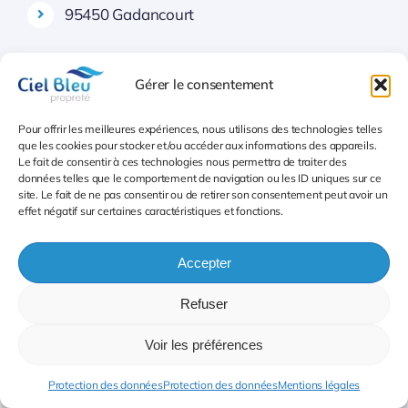
95450 Gadancourt
Troisième secteur Remise en état après sinistre
Gérer le consentement
95 Val d’Oise
Pour offrir les meilleures expériences, nous utilisons des technologies telles
95140 Garges-lès-Gonesse (CAS)
que les cookies pour stocker et/ou accéder aux informations des appareils.
Le fait de consentir à ces technologies nous permettra de traiter des
données telles que le comportement de navigation ou les ID uniques sur ce
95420 Genainville
site. Le fait de ne pas consentir ou de retirer son consentement peut avoir un
effet négatif sur certaines caractéristiques et fonctions.
95650 Génicourt
Accepter
95500 Gonesse
Refuser
95190 Goussainville
Voir les préférences
95450 Gouzangrez
Protection des données
Protection des données
Mentions légales