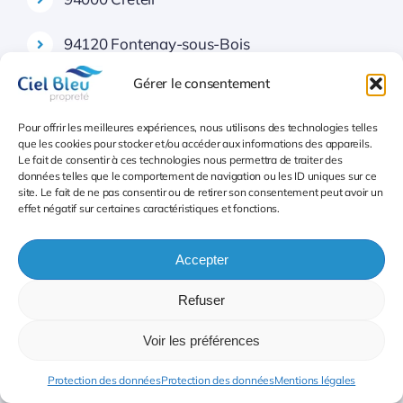
94120 Fontenay-sous-Bois
Gérer le consentement
94260 Fresnes
Pour offrir les meilleures expériences, nous utilisons des technologies telles
94250 Gentilly
que les cookies pour stocker et/ou accéder aux informations des appareils.
Le fait de consentir à ces technologies nous permettra de traiter des
94200 Ivry-sur-Seine
données telles que le comportement de navigation ou les ID uniques sur ce
site. Le fait de ne pas consentir ou de retirer son consentement peut avoir un
effet négatif sur certaines caractéristiques et fonctions.
94340 Joinville-le-Pont
Accepter
94510 La Queue-en-Brie
Refuser
Troisième secteur Nettoyage centres
Voir les préférences
commerciaux 94 Val de Marne
Protection des données
Protection des données
Mentions légales
94270 Le Kremlin-Bicêtre