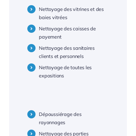
Nettoyage centres commerciaux 94 Val de Marne
Nettoyage des vitrines et des
baies vitrées
Nettoyage centres commerciaux 95 Val d’Oise
Nettoyage des caisses de
payement
—
Nettoyage des sanitaires
clients et personnels
Nettoyage centres commerciaux Montpellier
Nettoyage de toutes les
expositions
Nettoyage centres commerciaux 34 Hérault
—
Dépoussiérage des
rayonnages
Nettoyage centres commerciaux Toulon
Nettoyage des parties