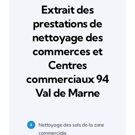
Nettoyage centres commerciaux Ile de France
Extrait des
prestations de
Nettoyage centres commerciaux Paris 75
nettoyage des
Nettoyage centres commerciaux 77 Seine et Marne
commerces et
Centres
Nettoyage centres commerciaux 78 Yvelines
commerciaux 94
Nettoyage centres commerciaux 91 Essonne
Val de Marne
Nettoyage centres commerciaux 92 Hauts-de-Seine
Nettoyage centres commerciaux 93 Seine-Saint-Denis
Nettoyage des sols de la zone
commerciale