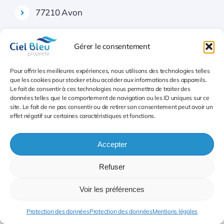
77210 Avon
77480 Baby
Gérer le consentement
77167 Bagneaux-sur-Loing
Pour offrir les meilleures expériences, nous utilisons des technologies telles
que les cookies pour stocker et/ou accéder aux informations des appareils.
77700 Bailly-Romainvilliers (SANVE)
Le fait de consentir à ces technologies nous permettra de traiter des
données telles que le comportement de navigation ou les ID uniques sur ce
site. Le fait de ne pas consentir ou de retirer son consentement peut avoir un
77118 Balloy
effet négatif sur certaines caractéristiques et fonctions.
77970 Bannost-Villegagnon
Accepter
77130 Barbey
Refuser
77630 Barbizon
Voir les préférences
77910 Barcy (CAMX)
Protection des données
Protection des données
Mentions légales