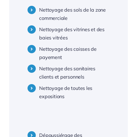
Nettoyage centres commerciaux 93 Seine-Saint-Denis
Nettoyage des sols de la zone
commerciale
Nettoyage centres commerciaux 94 Val de Marne
Nettoyage des vitrines et des
baies vitrées
Nettoyage centres commerciaux 95 Val d’Oise
Nettoyage des caisses de
payement
—
Nettoyage des sanitaires
clients et personnels
Nettoyage centres commerciaux Montpellier
Nettoyage de toutes les
expositions
Nettoyage centres commerciaux 34 Hérault
—
Dépoussiérage des