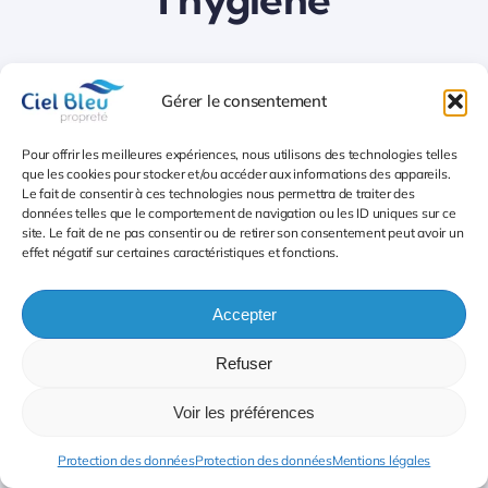
CIEL BLEU propose un package de services
Gérer le consentement
complet en matière de nettoyage et
Pour offrir les meilleures expériences, nous utilisons des technologies telles
d’entretien l’entretien et la propreté des
que les cookies pour stocker et/ou accéder aux informations des appareils.
parties communes Montpellier, des
Le fait de consentir à ces technologies nous permettra de traiter des
données telles que le comportement de navigation ou les ID uniques sur ce
bureaux et des centres commerciaux.
site. Le fait de ne pas consentir ou de retirer son consentement peut avoir un
effet négatif sur certaines caractéristiques et fonctions.
Nettoyage des espaces professionnels
Accepter
Lavage de vitres
Refuser
Décapage mise en cire lustrage
Voir les préférences
Cristallisation des sols marbre
Protection des données
Protection des données
Mentions légales