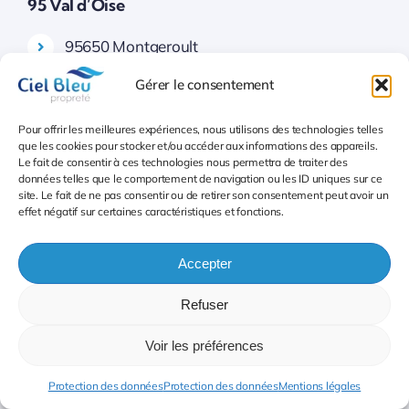
95 Val d’Oise
95650 Montgeroult
Gérer le consentement
95370 Montigny-lès-Cormeilles
Pour offrir les meilleures expériences, nous utilisons des technologies telles
95680 Montlignon (CAF)
que les cookies pour stocker et/ou accéder aux informations des appareils.
Le fait de consentir à ces technologies nous permettra de traiter des
données telles que le comportement de navigation ou les ID uniques sur ce
95360 Montmagny (CAM)
site. Le fait de ne pas consentir ou de retirer son consentement peut avoir un
effet négatif sur certaines caractéristiques et fonctions.
95160 Montmorency (CAM)
Accepter
95770 Montreuil-sur-Epte
Refuser
95560 Montsoult
Voir les préférences
95260 Mours
Protection des données
Protection des données
Mentions légales