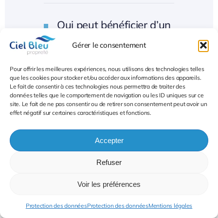
Qui peut bénéficier d’un
service professionnel
Gérer le consentement
d’entretien de parties
communes ?
Pour offrir les meilleures expériences, nous utilisons des technologies telles
que les cookies pour stocker et/ou accéder aux informations des appareils.
Le fait de consentir à ces technologies nous permettra de traiter des
données telles que le comportement de navigation ou les ID uniques sur ce
site. Le fait de ne pas consentir ou de retirer son consentement peut avoir un
À quelle fréquence
effet négatif sur certaines caractéristiques et fonctions.
effectuer assurer la
propreté des parties
Accepter
communes ?
Refuser
Voir les préférences
Quelles sont les
prestations incluses
Protection des données
Protection des données
Mentions légales