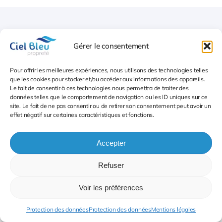
Île-de-France – Sud – Sud-Est
Gérer le consentement
Nos zones
Pour offrir les meilleures expériences, nous utilisons des technologies telles
que les cookies pour stocker et/ou accéder aux informations des appareils.
d’intervention en Île
Le fait de consentir à ces technologies nous permettra de traiter des
données telles que le comportement de navigation ou les ID uniques sur ce
site. Le fait de ne pas consentir ou de retirer son consentement peut avoir un
de France, Sud et
effet négatif sur certaines caractéristiques et fonctions.
Sud-Est
Accepter
Refuser
Grâce à nos agences Ciel Bleu couvre :
Voir les préférences
Protection des données
Protection des données
Mentions légales
Paris et sa région