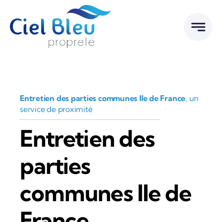
Passer
au
contenu
Entretien des parties communes Ile de France
, un
service de proximité
Entretien des
parties
communes Ile de
France