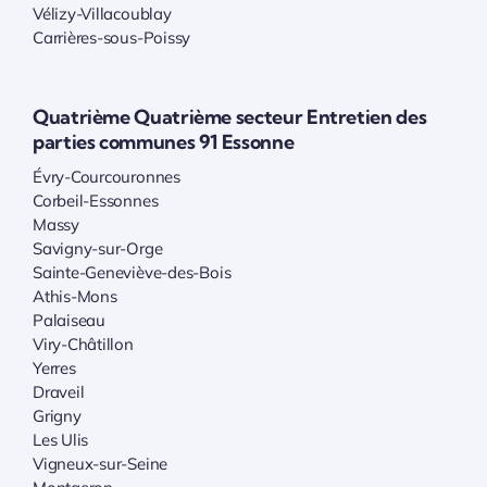
Vélizy-Villacoublay
Carrières-sous-Poissy
Quatrième Quatrième secteur Entretien des
parties communes 91 Essonne
Évry-Courcouronnes
Corbeil-Essonnes
Massy
Savigny-sur-Orge
Sainte-Geneviève-des-Bois
Athis-Mons
Palaiseau
Viry-Châtillon
Yerres
Draveil
Grigny
Les Ulis
Vigneux-sur-Seine