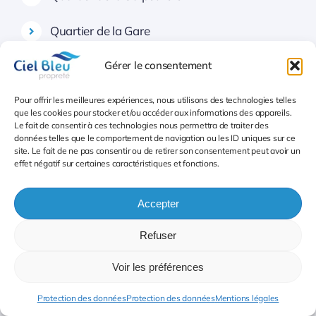
Quartier de la Gare
Quartier de la Maison-Blanche
Gérer le consentement
Quartier de Croulebarbe
Pour offrir les meilleures expériences, nous utilisons des technologies telles
que les cookies pour stocker et/ou accéder aux informations des appareils.
Le fait de consentir à ces technologies nous permettra de traiter des
14e arrondissement
données telles que le comportement de navigation ou les ID uniques sur ce
site. Le fait de ne pas consentir ou de retirer son consentement peut avoir un
effet négatif sur certaines caractéristiques et fonctions.
Quartier du Montparnasse
Accepter
Quartier du Parc-de-Montsouris
Refuser
Quartier du Petit-Montrouge
Voir les préférences
Quartier de Plaisance
Protection des données
Protection des données
Mentions légales
15e arrondissement