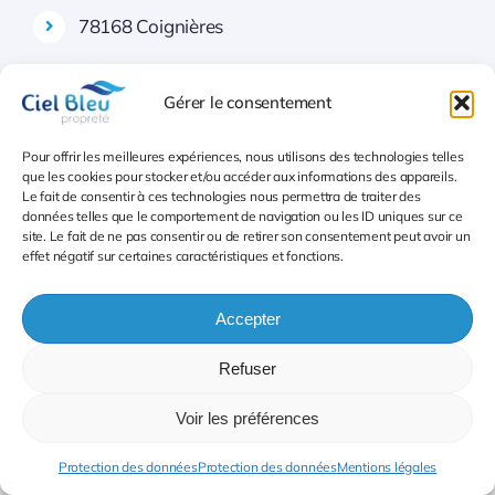
78168 Coignières
78171 Condé-sur-Vesgre
Gérer le consentement
78172 Conflans-Sainte-Honorine
Pour offrir les meilleures expériences, nous utilisons des technologies telles
que les cookies pour stocker et/ou accéder aux informations des appareils.
78185 Courgent
Le fait de consentir à ces technologies nous permettra de traiter des
données telles que le comportement de navigation ou les ID uniques sur ce
site. Le fait de ne pas consentir ou de retirer son consentement peut avoir un
effet négatif sur certaines caractéristiques et fonctions.
Second secteur dératisation 78 Yvelines
Accepter
78188 Cravent
Refuser
78189 Crespières
Voir les préférences
78190 Croissy-sur-Seine
Protection des données
Protection des données
Mentions légales
78192 Dammartin-en-Serve