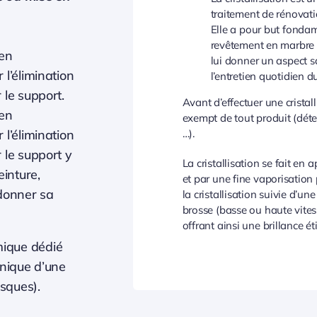
traitement de rénovati
Elle a pour but fonda
revêtement en marbre ou
en
lui donner un aspect sat
 l’élimination
l’entretien quotidien d
 le support.
Avant d’effectuer une cristalli
en
exempt de tout produit (déterg
 l’élimination
…).
 le support y
La cristallisation se fait en
inture,
et par une fine vaporisation 
edonner sa
la cristallisation suivie d’
brosse (basse ou haute vites
offrant ainsi une brillance ét
imique dédié
anique d’une
sques).