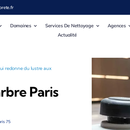
rete.fr
Domaines
Services De Nettoyage
Agences
Actualité
qui redonne du lustre aux
arbre Paris
aris 75