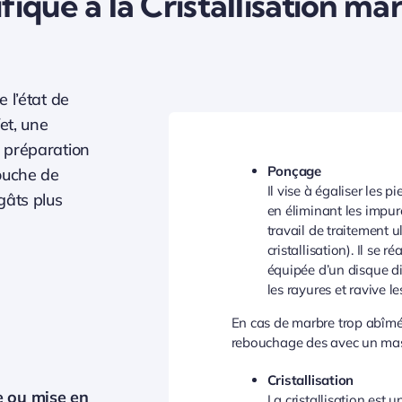
ique à la Cristallisation mar
 l’état de
et, une
 préparation
Ponçage
ouche de
Il vise à égaliser les p
gâts plus
en éliminant les impure
travail de traitement ul
cristallisation). Il se 
équipée d’un disque di
les rayures et ravive l
En cas de marbre trop abîmé o
rebouchage des avec un mast
Cristallisation
e ou mise en
La cristallisation est u