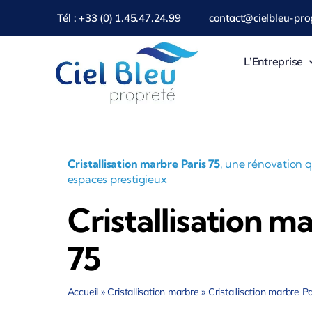
Passer
Tél : +33 (0) 1.45.47.24.99
contact@cielbleu-prop
au
contenu
L’Entreprise
Cristallisation marbre Paris 75
, une rénovation 
espaces prestigieux
Cristallisation m
75
Accueil
»
Cristallisation marbre
»
Cristallisation marbre P