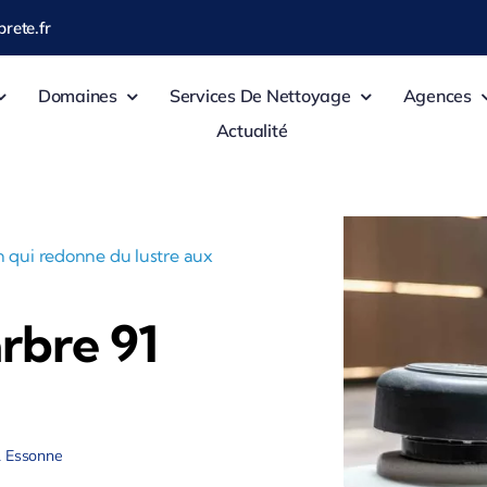
rete.fr
Domaines
Services De Nettoyage
Agences
Actualité
n qui redonne du lustre aux
arbre 91
91 Essonne