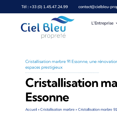
Passer
Tél : +33 (0) 1.45.47.24.99
contact@cielbleu-prop
au
contenu
L’Entreprise
Cristallisation marbre 91 Essonne, une rénovatio
espaces prestigieux
Cristallisation m
Essonne
Accueil
»
Cristallisation marbre
»
Cristallisation marbre 