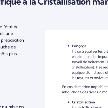
ique à la Cristallisation ma
 l’état de
et, une
 préparation
Ponçage
ouche de
Il vise à égaliser les p
gâts plus
en éliminant les impure
travail de traitement ul
cristallisation). Il se 
équipée d’un disque di
les rayures et ravive l
En cas de marbre trop abîmé o
rebouchage des avec un mast
Cristallisation
e ou mise en
La cristallisation est u