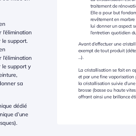
traitement de rénovati
Elle a pour but fonda
revêtement en marbre ou
en
lui donner un aspect sat
 l’élimination
l’entretien quotidien d
 le support.
Avant d’effectuer une cristalli
en
exempt de tout produit (déterg
 l’élimination
…).
 le support y
La cristallisation se fait en
inture,
et par une fine vaporisation 
edonner sa
la cristallisation suivie d’
brosse (basse ou haute vites
offrant ainsi une brillance ét
imique dédié
anique d’une
sques).