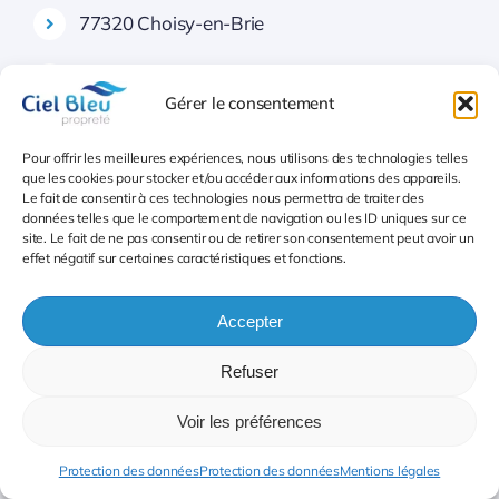
77320 Choisy-en-Brie
77730 Citry
Gérer le consentement
77410 Claye-Souilly
Pour offrir les meilleures expériences, nous utilisons des technologies telles
que les cookies pour stocker et/ou accéder aux informations des appareils.
77370 Clos-Fontaine
Le fait de consentir à ces technologies nous permettra de traiter des
données telles que le comportement de navigation ou les ID uniques sur ce
site. Le fait de ne pas consentir ou de retirer son consentement peut avoir un
77440 Cocherel
effet négatif sur certaines caractéristiques et fonctions.
77090 Collégien (CAMG)
Accepter
77380 Combs-la-Ville (SANS)
Refuser
77290 Compans
Voir les préférences
77600 Conches-sur-Gondoire (CAMG)
Protection des données
Protection des données
Mentions légales