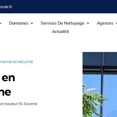
rete.fr
Domaines
Services De Nettoyage
Agences
Actualité
rmance et sécurité
 en
ne
 en hauteur 91 Essonne