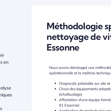
Méthodologie sp
nettoyage de vi
Essonne
ir
s en
Nous avons développé une méthodolog
opérationnelle et la maîtrise techniqu
Diagnostic préalable sur site e
alyse
Choix des équipements adaptés (
hniques
échafaudage)
Affectation d’une équipe formé
91 Essonne)
un
Application de produits éco-cert