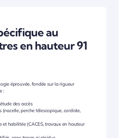
écifique au
tres en hauteur 91
ie éprouvée, fondée sur la rigueur
e :
t étude des accès
nacelle, perche télescopique, cordiste,
e et habilitée (CACES, travaux en hauteur
ifiés, sans traces ni résidus