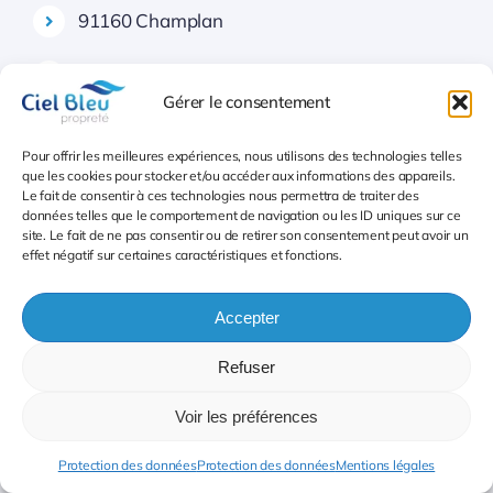
91160 Champlan
91150 Champmotteux
Gérer le consentement
91410 Chatignonville
Pour offrir les meilleures expériences, nous utilisons des technologies telles
que les cookies pour stocker et/ou accéder aux informations des appareils.
91580 Chauffour-lès-Étréchy
Le fait de consentir à ces technologies nous permettra de traiter des
données telles que le comportement de navigation ou les ID uniques sur ce
site. Le fait de ne pas consentir ou de retirer son consentement peut avoir un
91630 Cheptainville
effet négatif sur certaines caractéristiques et fonctions.
91750 Chevannes
Accepter
Refuser
Second secteur lavage des vitres 91 Essonne
Voir les préférences
91380 Chilly-Mazarin
Protection des données
Protection des données
Mentions légales
91740 Congerville-Thionville