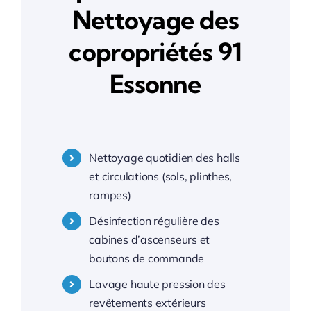
Nettoyage des
Nettoyage copropriétés 77 Seine et Marne
copropriétés 91
Essonne
Nettoyage copropriétés 78 Yvelines
Nettoyage copropriétés 91 Essonne
Nettoyage quotidien des halls
Nettoyage copropriétés 92 Hauts-de-Seine
et circulations (sols, plinthes,
rampes)
Nettoyage copropriétés 93 Seine-Saint-Denis
Désinfection régulière des
cabines d’ascenseurs et
boutons de commande
Nettoyage copropriétés 94 Val de Marne
Lavage haute pression des
revêtements extérieurs
Nettoyage copropriétés 95 Val d’Oise