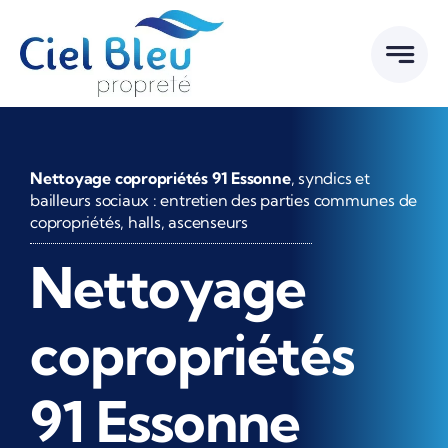
Passer
au
contenu
Nettoyage copropriétés 91 Essonne
, syndics et
bailleurs sociaux : entretien des parties communes de
copropriétés, halls, ascenseurs
Nettoyage
copropriétés
91 Essonne