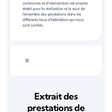
communes et d’intervention est ensuite
établi pour la réalisation et le suivi de
l’ensemble des prestations dans les
différents lieux d’habitation qui nous
sont confiés.
Toggle
Navigation
Nettoyage copropriétés
Nettoyage copropriétés Ile de France
Extrait des
prestations de
Nettoyage copropriétés paris 75