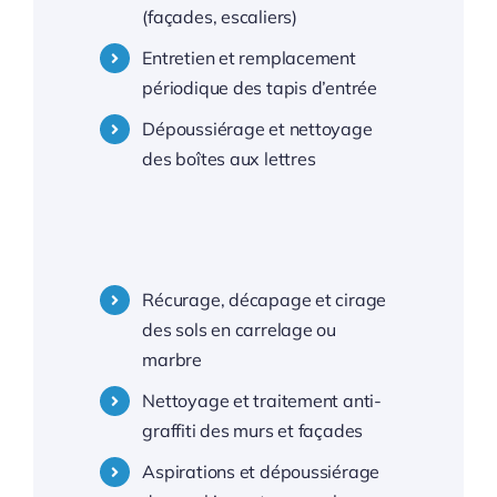
(façades, escaliers)
Entretien et remplacement
—
périodique des tapis d’entrée
Dépoussiérage et nettoyage
Nettoyage copropriétés Montpellier
des boîtes aux lettres
Nettoyage copropriétés 34 Hérault
—
Récurage, décapage et cirage
des sols en carrelage ou
Nettoyage copropriétés Toulon
marbre
Nettoyage et traitement anti-
graffiti des murs et façades
Nettoyage copropriétés 83 Var
Aspirations et dépoussiérage