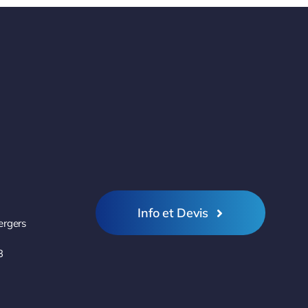
Info et Devis
ergers
3