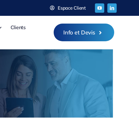
Espace Client
Clients
Info et Devis