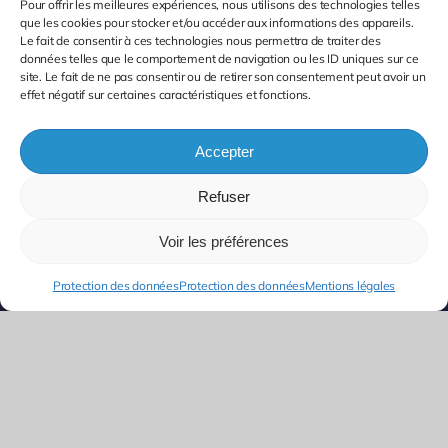
Pour offrir les meilleures expériences, nous utilisons des technologies telles
que les cookies pour stocker et/ou accéder aux informations des appareils.
Le fait de consentir à ces technologies nous permettra de traiter des
données telles que le comportement de navigation ou les ID uniques sur ce
site. Le fait de ne pas consentir ou de retirer son consentement peut avoir un
effet négatif sur certaines caractéristiques et fonctions.
Accepter
Refuser
Voir les préférences
Protection des données
Protection des données
Mentions légales
Siège et Agence Île-de-France
95 rue Marcel Bonnet
94230 CACHAN
Tél : 01.45.47.24.99