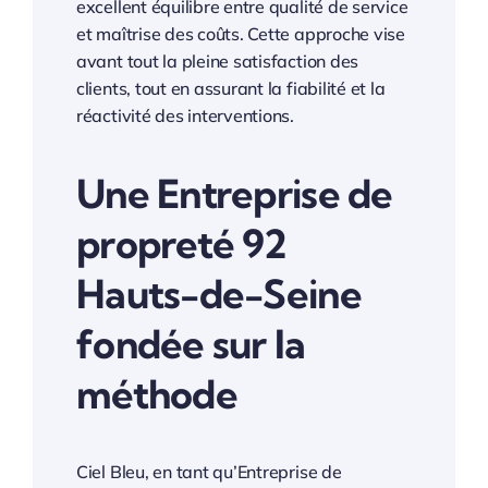
excellent équilibre entre qualité de service
et maîtrise des coûts. Cette approche vise
Entreprise de propreté 92 Hauts-de-Seine
avant tout la pleine satisfaction des
clients, tout en assurant la fiabilité et la
réactivité des interventions.
Entreprise de propreté 93 Seine-Saint-Denis
Une Entreprise de
Entreprise de propreté 94 Val de Marne
propreté 92
Entreprise de propreté 95 Val d’Oise
Hauts-de-Seine
fondée sur la
—
méthode
Entreprise de propreté Toulon
Ciel Bleu, en tant qu’Entreprise de
Entreprise de propreté 83 Var