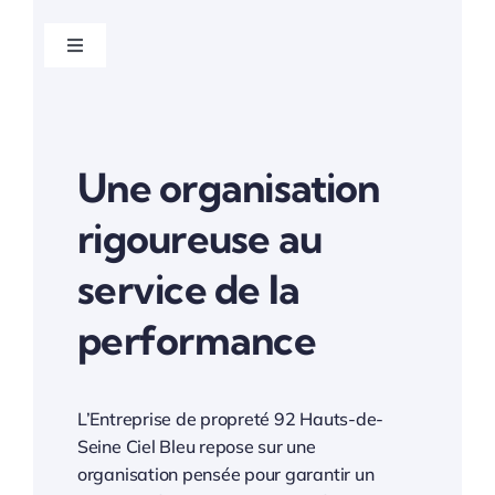
Toggle
Navigation
Entreprise de propreté
Une organisation
Entreprise de propreté Ile de France
rigoureuse au
Entreprise de propreté Paris 75
service de la
Entreprise de propreté 77 Seine et Marne
performance
Entreprise de propreté 78 Yvelines
L’Entreprise de propreté 92 Hauts-de-
Seine Ciel Bleu repose sur une
Entreprise de propreté 91 Essonne
organisation pensée pour garantir un