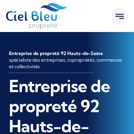
Passer
au
contenu
Entreprise de propreté 92 Hauts-de-Seine
spécialiste des entreprises, copropriétés, commerces
et collectivités
Entreprise de
propreté 92
Hauts-de-