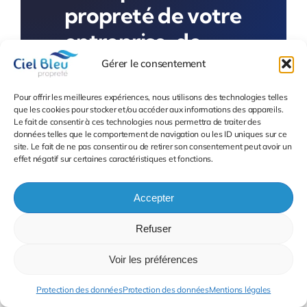
propreté de votre
entreprise, de
votre copropriété
Gérer le consentement
ou de vos
Pour offrir les meilleures expériences, nous utilisons des technologies telles
que les cookies pour stocker et/ou accéder aux informations des appareils.
commerces ?
Le fait de consentir à ces technologies nous permettra de traiter des
données telles que le comportement de navigation ou les ID uniques sur ce
site. Le fait de ne pas consentir ou de retirer son consentement peut avoir un
effet négatif sur certaines caractéristiques et fonctions.
Info et Devis
Accepter
Refuser
Voir les préférences
Appelez-Nous
Protection des données
Protection des données
Mentions légales