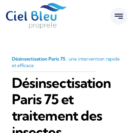
Passer
au
contenu
Désinsectisation Paris 75
: une intervention rapide
et efficace
Désinsectisation
Paris 75 et
traitement des
insectes