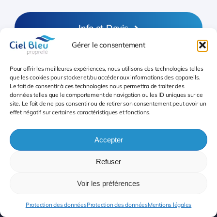
Info et Devis
Gérer le consentement
01.45.47.24.99
Pour offrir les meilleures expériences, nous utilisons des technologies telles
que les cookies pour stocker et/ou accéder aux informations des appareils.
Le fait de consentir à ces technologies nous permettra de traiter des
données telles que le comportement de navigation ou les ID uniques sur ce
site. Le fait de ne pas consentir ou de retirer son consentement peut avoir un
effet négatif sur certaines caractéristiques et fonctions.
Accepter
Refuser
Voir les préférences
Protection des données
Protection des données
Mentions légales