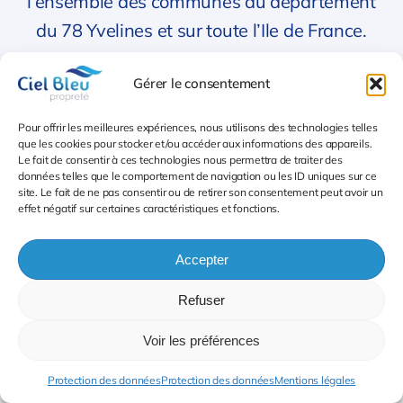
l’ensemble des communes du département
du 78 Yvelines et sur toute l’Ile de France.
Premier secteur Désinfection Covid 78 Yvelines
Gérer le consentement
78003 Ablis
Pour offrir les meilleures expériences, nous utilisons des technologies telles
que les cookies pour stocker et/ou accéder aux informations des appareils.
Le fait de consentir à ces technologies nous permettra de traiter des
78005 Achères
données telles que le comportement de navigation ou les ID uniques sur ce
site. Le fait de ne pas consentir ou de retirer son consentement peut avoir un
effet négatif sur certaines caractéristiques et fonctions.
78006 Adainville
78007 Aigremont
Accepter
Refuser
78009 Allainville
Voir les préférences
78010 Les Alluets-le-Roi
Protection des données
Protection des données
Mentions légales
78013 Andelu