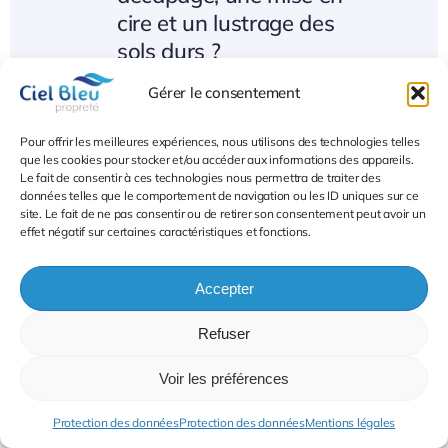
cire et un lustrage des
sols durs ?
Gérer le consentement
À quelle fréquence faut-
Pour offrir les meilleures expériences, nous utilisons des technologies telles
que les cookies pour stocker et/ou accéder aux informations des appareils.
il entretenir les sols durs
Le fait de consentir à ces technologies nous permettra de traiter des
avec ce procédé ?
données telles que le comportement de navigation ou les ID uniques sur ce
site. Le fait de ne pas consentir ou de retirer son consentement peut avoir un
effet négatif sur certaines caractéristiques et fonctions.
Quels types de sols sont
Accepter
concernés par ce
Refuser
traitement ?
Voir les préférences
Protection des données
Protection des données
Mentions légales
Est-ce que le traitement