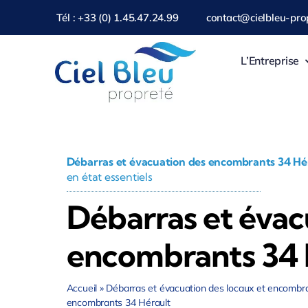
Passer
Tél : +33 (0) 1.45.47.24.99
contact@cielbleu-prop
au
contenu
L’Entreprise
Débarras et évacuation des encombrants 34 Hé
en état essentiels
Débarras et évac
encombrants 34 
Accueil
»
Débarras et évacuation des locaux et encombr
encombrants 34 Hérault