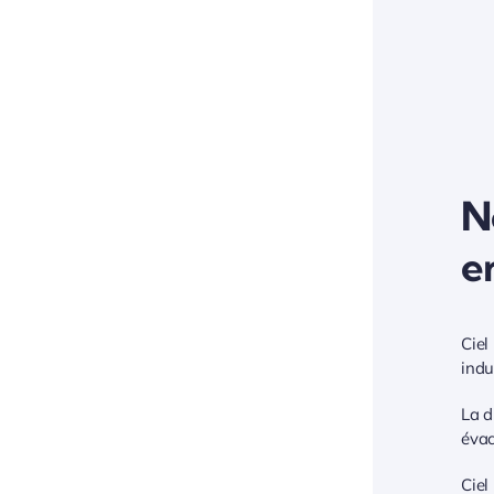
N
e
Ciel
indu
La d
évac
Ciel