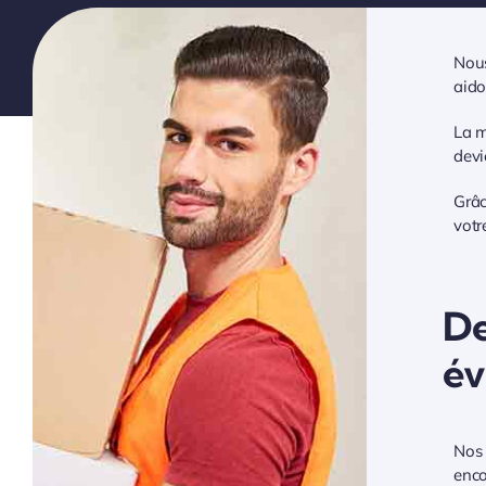
Nous
aido
La m
devi
Grâc
votr
De
év
Nos 
enco