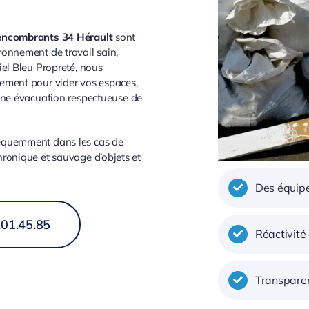
 encombrants 34 Hérault
sont
ronnement de travail sain,
iel Bleu Propreté, nous
cement pour vider vos espaces,
 une évacuation respectueuse de
réquemment dans les cas de
hronique et sauvage d’objets et
Des équipe
.01.45.85
Réactivité
Transparen