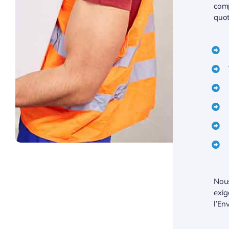
comp
quot
Nous
exig
l’En