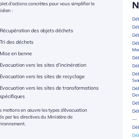
N
let d’actions concrètes pour vous simplifier le
idien :
Déb
Déb
Récupération des objets déchets
Déb
Tri des déchets
Déb
Ma
Mise en benne
Déb
Evacuation vers les sites d’incinération
Déb
Déb
Evacuation vers les sites de recyclage
Sei
Evacuation vers les sites de transformations
Déb
Den
spécifiques
Déb
 mettons en œuvre les types d’évacuation
Déb
és par les directives du Ministère de
—
vironnement.
Déb
Déb