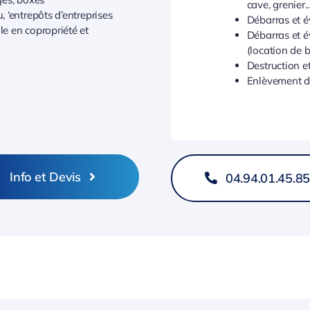
cave, grenier
 ‘entrepôts d’entreprises
Débarras et 
e en copropriété et
Débarras et 
(location de 
Destruction e
Enlèvement de
Info et Devis
04.94.01.45.8