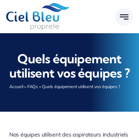
Passer
au
contenu
Quels équipement
utilisent vos équipes ?
Accueil
»
FAQs
»
Quels équipement utilisent vos équipes ?
Nos équipes utilisent des aspirateurs industriels