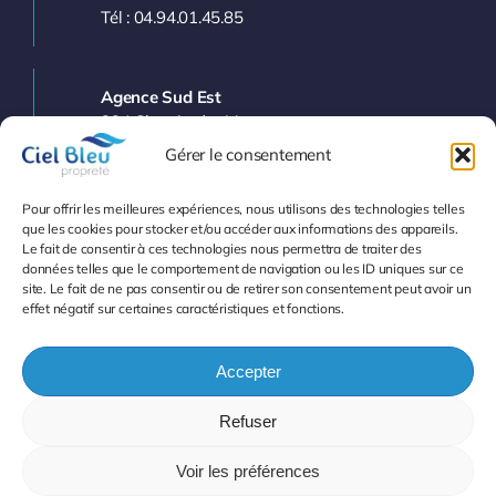
Tél : 04.94.01.45.85
Agence Sud Est
224 Chemin des Vergers
83143 LE VAL
Gérer le consentement
Tél : 04.94.77.11.03
Pour offrir les meilleures expériences, nous utilisons des technologies telles
que les cookies pour stocker et/ou accéder aux informations des appareils.
Le fait de consentir à ces technologies nous permettra de traiter des
Info et Devis
données telles que le comportement de navigation ou les ID uniques sur ce
site. Le fait de ne pas consentir ou de retirer son consentement peut avoir un
effet négatif sur certaines caractéristiques et fonctions.
Accepter
Refuser
© 2007 - 2026
•
Mentions légales
-
Protection des
données
• Tous droits réservés
Voir les préférences