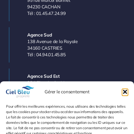
95 rue Marcel Bonnet
94230 CACHAN
Tél : 01.45.47.24.99
Agence Sud
138 Avenue de la Royale
34160 CASTRIES
Tél : 04.94.01.45.85
Agence Sud Est
224 Chemin des Vergers
83143 LE VAL
Gérer le consentement
Tél : 04.94.77.11.03
Pour offrir les meilleures expériences, nous utilisons des technologies telles
que les cookies pour stocker et/ou accéder aux informations des appareils.
Le fait de consentir à ces technologies nous permettra de traiter des
Info et Devis
données telles que le comportement de navigation ou les ID uniques sur ce
site. Le fait de ne pas consentir ou de retirer son consentement peut avoir un
effet négatif sur certaines caractéristiques et fonctions.