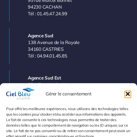
95 rue Marcel Bonnet
94230 CACHAN
Tél : 01.45.47.24.99
Agence Sud
138 Avenue de la Royale
34160 CASTRIES
Tél : 04.94.01.45.85
Agence Sud Est
224 Chemin des Vergers
83143 LE VAL
Gérer le consentement
Tél : 04.94.77.11.03
Pour offrir les meilleures expériences, nous utilisons des technologies telles
que les cookies pour stocker et/ou accéder aux informations des appareils.
Le fait de consentir à ces technologies nous permettra de traiter des
Info et Devis
données telles que le comportement de navigation ou les ID uniques sur ce
site. Le fait de ne pas consentir ou de retirer son consentement peut avoir un
effet négatif sur certaines caractéristiques et fonctions.