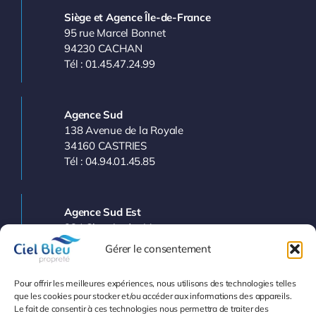
Siège et Agence Île-de-France
95 rue Marcel Bonnet
94230 CACHAN
Tél : 01.45.47.24.99
Agence Sud
138 Avenue de la Royale
34160 CASTRIES
Tél : 04.94.01.45.85
Agence Sud Est
224 Chemin des Vergers
83143 LE VAL
Gérer le consentement
Tél : 04.94.77.11.03
Pour offrir les meilleures expériences, nous utilisons des technologies telles
que les cookies pour stocker et/ou accéder aux informations des appareils.
Le fait de consentir à ces technologies nous permettra de traiter des
Info et Devis