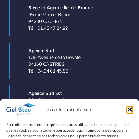
Siège et Agence Île-de-France
95 rue Marcel Bonnet
94230 CACHAN
Tél : 01.45.47.24.99
Agence Sud
138 Avenue de la Royale
34160 CASTRIES
Tél : 04.94.01.45.85
Agence Sud Est
224 Chemin des Vergers
83143 LE VAL
Gérer le consentement
Tél : 04.94.77.11.03
Pour offrir les meilleures expériences, nous utilisons des technologies telles
que les cookies pour stocker et/ou accéder aux informations des appareils.
Le fait de consentir à ces technologies nous permettra de traiter des
Info et Devis