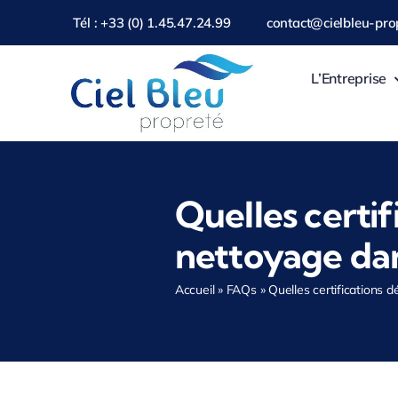
Passer
Tél : +33 (0) 1.45.47.24.99
contact@cielbleu-prop
au
contenu
L’Entreprise
Quelles certif
nettoyage dan
Accueil
»
FAQs
»
Quelles certifications 