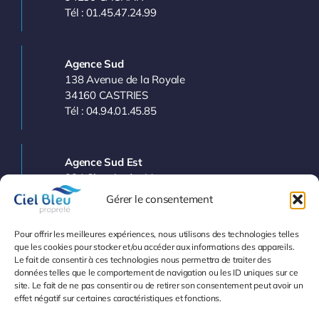
Tél : 01.45.47.24.99
Agence Sud
138 Avenue de la Royale
34160 CASTRIES
Tél : 04.94.01.45.85
Agence Sud Est
224 Chemin des Vergers
83143 LE VAL
Gérer le consentement
Tél : 04.94.77.11.03
Pour offrir les meilleures expériences, nous utilisons des technologies telles
que les cookies pour stocker et/ou accéder aux informations des appareils.
Le fait de consentir à ces technologies nous permettra de traiter des
Info et Devis
données telles que le comportement de navigation ou les ID uniques sur ce
site. Le fait de ne pas consentir ou de retirer son consentement peut avoir un
effet négatif sur certaines caractéristiques et fonctions.