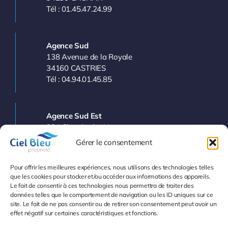
Tél : 01.45.47.24.99
Agence Sud
138 Avenue de la Royale
34160 CASTRIES
Tél : 04.94.01.45.85
Agence Sud Est
224 Chemin des Vergers
83143 LE VAL
Gérer le consentement
Tél : 04.94.77.11.03
Pour offrir les meilleures expériences, nous utilisons des technologies telles
que les cookies pour stocker et/ou accéder aux informations des appareils.
Le fait de consentir à ces technologies nous permettra de traiter des
Info et Devis
données telles que le comportement de navigation ou les ID uniques sur ce
site. Le fait de ne pas consentir ou de retirer son consentement peut avoir un
effet négatif sur certaines caractéristiques et fonctions.