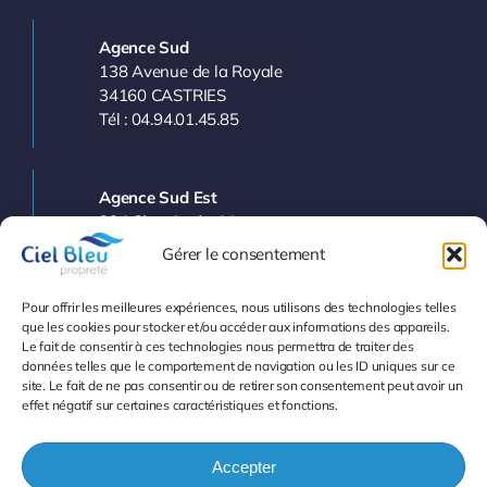
Agence Sud
138 Avenue de la Royale
34160 CASTRIES
Tél : 04.94.01.45.85
Agence Sud Est
224 Chemin des Vergers
83143 LE VAL
Gérer le consentement
Tél : 04.94.77.11.03
Pour offrir les meilleures expériences, nous utilisons des technologies telles
que les cookies pour stocker et/ou accéder aux informations des appareils.
Le fait de consentir à ces technologies nous permettra de traiter des
Info et Devis
données telles que le comportement de navigation ou les ID uniques sur ce
site. Le fait de ne pas consentir ou de retirer son consentement peut avoir un
effet négatif sur certaines caractéristiques et fonctions.
Accepter