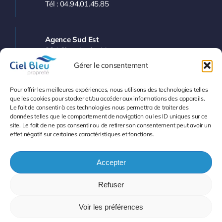
Tél : 04.94.01.45.85
Agence Sud Est
224 Chemin des Vergers
83143 LE VAL
Gérer le consentement
Tél : 04.94.77.11.03
Pour offrir les meilleures expériences, nous utilisons des technologies telles
que les cookies pour stocker et/ou accéder aux informations des appareils.
Le fait de consentir à ces technologies nous permettra de traiter des
Info et Devis
données telles que le comportement de navigation ou les ID uniques sur ce
site. Le fait de ne pas consentir ou de retirer son consentement peut avoir un
effet négatif sur certaines caractéristiques et fonctions.
Accepter
Refuser
© 2007 - 2026
•
Mentions légales
-
Protection des
données
• Tous droits réservés
Voir les préférences