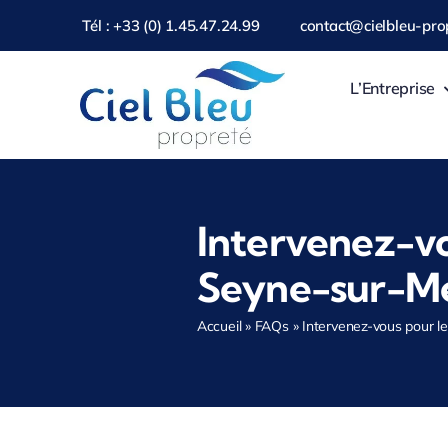
Passer
Tél : +33 (0) 1.45.47.24.99
contact@cielbleu-prop
au
contenu
L’Entreprise
Intervenez-vo
Seyne-sur-Me
Accueil
»
FAQs
»
Intervenez-vous pour l