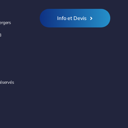
Info et Devis
ergers
3
réservés