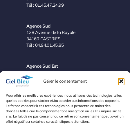
Tél : 01.45.47.24.99
Agence Sud
138 Avenue de la Royale
34160 CASTRIES
Tél : 04.94.01.45.85
Agence Sud Est
224 Chemin des Vergers
83143 LE VAL
Gérer le consentement
Tél : 04.94.77.11.03
Pour offrir les meilleures expériences, nous utilisons des technologies telles
que les cookies pour stocker et/ou accéder aux informations des appareils.
Le fait de consentir à ces technologies nous permettra de traiter des
Info et Devis
données telles que le comportement de navigation ou les ID uniques sur ce
site. Le fait de ne pas consentir ou de retirer son consentement peut avoir un
effet négatif sur certaines caractéristiques et fonctions.