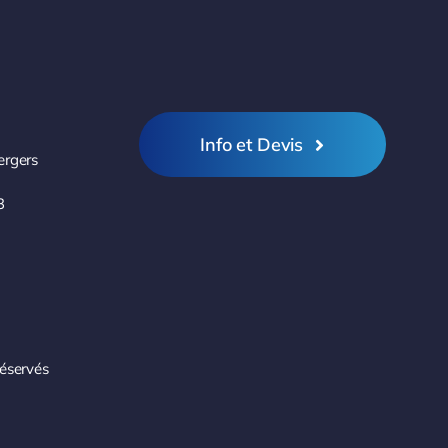
Info et Devis
ergers
3
réservés