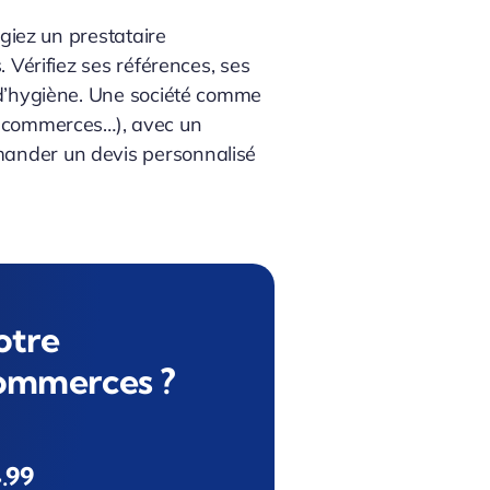
égiez un prestataire
 Vérifiez ses références, ses
s d’hygiène. Une société comme
s, commerces…), avec un
mander un devis personnalisé
otre
commerces ?
.99