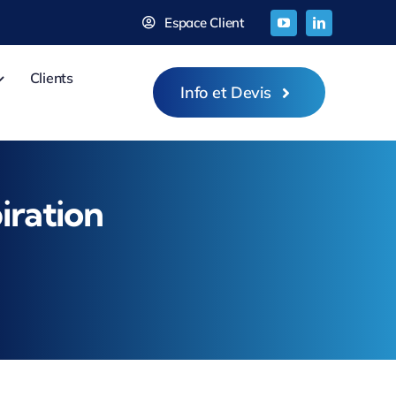
Espace Client
Clients
Info et Devis
iration