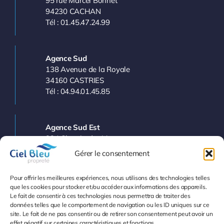
95 rue Marcel Bonnet
94230 CACHAN
Tél : 01.45.47.24.99
Agence Sud
138 Avenue de la Royale
34160 CASTRIES
Tél : 04.94.01.45.85
Agence Sud Est
224 Chemin des Vergers
83143 LE VAL
Gérer le consentement
Tél : 04.94.77.11.03
Pour offrir les meilleures expériences, nous utilisons des technologies telles
que les cookies pour stocker et/ou accéder aux informations des appareils.
Le fait de consentir à ces technologies nous permettra de traiter des
Info et Devis
données telles que le comportement de navigation ou les ID uniques sur ce
site. Le fait de ne pas consentir ou de retirer son consentement peut avoir un
effet négatif sur certaines caractéristiques et fonctions.