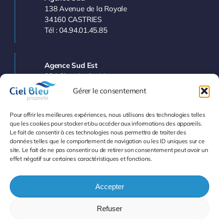
138 Avenue de la Royale
34160 CASTRIES
Tél : 04.94.01.45.85
Agence Sud Est
224 Chemin des Vergers
83143 LE VAL
Gérer le consentement
Tél : 04.94.77.11.03
Pour offrir les meilleures expériences, nous utilisons des technologies telles
que les cookies pour stocker et/ou accéder aux informations des appareils.
Le fait de consentir à ces technologies nous permettra de traiter des
Info et Devis
données telles que le comportement de navigation ou les ID uniques sur ce
site. Le fait de ne pas consentir ou de retirer son consentement peut avoir un
effet négatif sur certaines caractéristiques et fonctions.
Accepter
Refuser
© 2007 - 2026
•
Mentions légales
-
Protection des